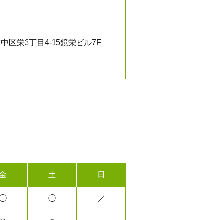
区栄3丁目4-15鏡栄ビル7F
金
土
日
◯
◯
／