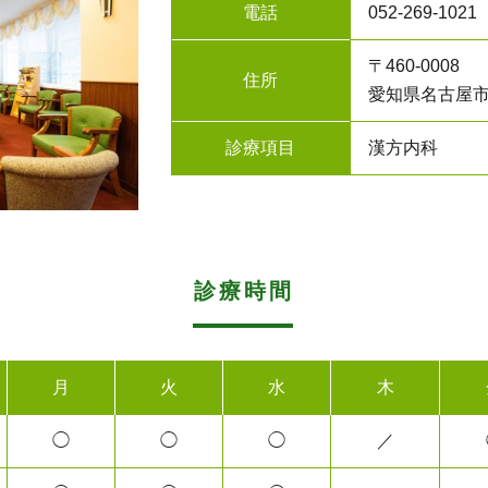
電話
052-269-1021
〒460-0008
住所
愛知県名古屋市中
診療項目
漢方内科
診療時間
月
火
水
木
◯
◯
◯
／