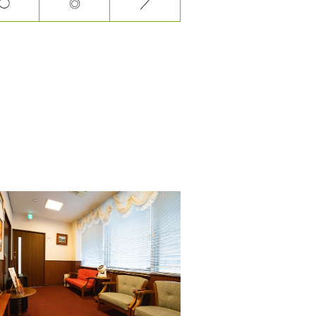
◯
◎
／